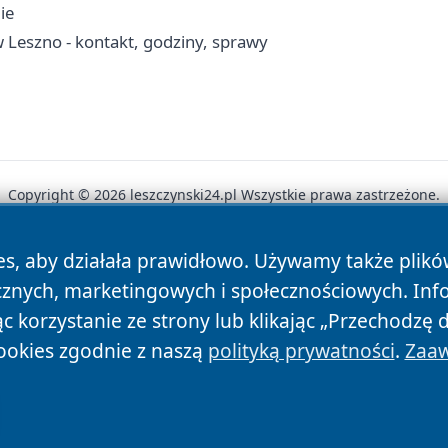
ie
Leszno - kontakt, godziny, sprawy
Copyright © 2026 leszczynski24.pl Wszystkie prawa zastrzeżone.
es, aby działała prawidłowo. Używamy także plik
News
Autorzy
Polityka Prywatności
Polityka Cookie
cznych, marketingowych i społecznościowych. Inf
 korzystanie ze strony lub klikając „Przechodzę 
ookies zgodnie z naszą
polityką prywatności
.
Zaaw