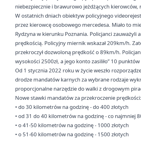
niebezpiecznie i brawurowo jeżdżących kierowców,
W ostatnich dniach obiektyw policyjnego videorejes
przez kierowcę osobowego mercedesa. Miało to mi
Rydzyna w kierunku Poznania. Policjanci zauważyli 
prędkością. Policyjny miernik wskazał 209km/h. Za
przekroczył dozwoloną prędkość o 89km/h. Policj
wysokości 2500zł, a jego konto zasiliło” 10 punktów
Od 1 stycznia 2022 roku w życie weszło rozporządz
drodze mandatów karnych za wybrane rodzaje wykroc
proporcjonalne narzędzie do walki z drogowym pir
Nowe stawki mandatów za przekroczenie prędkości
• do 30 kilometrów na godzinę - do 400 złotych
• od 31 do 40 kilometrów na godzinę - co najmniej 8
• o 41-50 kilometrów na godzinę - 1000 złotych
• o 51-60 kilometrów na godzinę - 1500 złotych