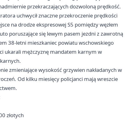
 nadmiernie przekraczających dozwoloną prędkość.
tratora uchwycił znaczne przekroczenie prędkości
ejsce na drodze ekspresowej S5 pomiędzy węzłem
auto poruszające się lewym pasem jezdni z zawrotną
tem 38-letni mieszkaniec powiatu wschowskiego
anci ukarali mężczyznę mandatem karnym w
 karnych.
enie zmieniające wysokość grzywien nakładanych w
zeń. Od kilku miesięcy policjanci mają wreszcie
actwem.
:
00 złotych