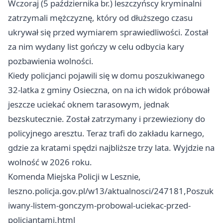
Wczoraj (5 października br.) leszczyńscy kryminalni
zatrzymali mężczyznę, który od dłuższego czasu
ukrywał się przed wymiarem sprawiedliwości. Został
za nim wydany list gończy w celu odbycia kary
pozbawienia wolności.
Kiedy policjanci pojawili się w domu poszukiwanego
32-latka z gminy Osieczna, on na ich widok próbował
jeszcze uciekać oknem tarasowym, jednak
bezskutecznie. Został zatrzymany i przewieziony do
policyjnego aresztu. Teraz trafi do zakładu karnego,
gdzie za kratami spędzi najbliższe trzy lata. Wyjdzie na
wolność w 2026 roku.
Komenda Miejska Policji w Lesznie,
leszno.policja.gov.pl/w13/aktualnosci/247181,Poszuk
iwany-listem-gonczym-probowal-uciekac-przed-
policjantami.html