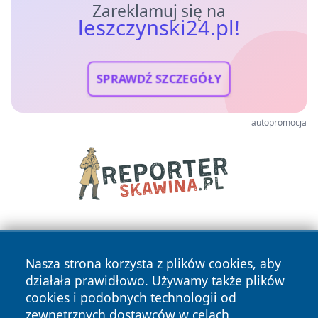
Zareklamuj się na
leszczynski24.pl!
SPRAWDŹ SZCZEGÓŁY
autopromocja
Nasza strona korzysta z plików cookies, aby
działała prawidłowo. Używamy także plików
cookies i podobnych technologii od
zewnętrznych dostawców w celach