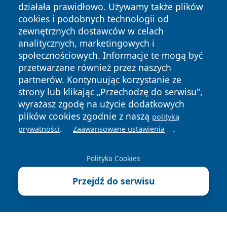
działała prawidłowo. Używamy także plików
cookies i podobnych technologii od
zewnętrznych dostawców w celach
analitycznych, marketingowych i
Copyright © 2026 leszczynski24.pl Wszystkie prawa
społecznościowych. Informacje te mogą być
zastrzeżone.
przetwarzane również przez naszych
partnerów. Kontynuując korzystanie ze
strony lub klikając „Przechodzę do serwisu",
Polityka
Polityka
News
Autorzy
wyrażasz zgodę na użycie dodatkowych
Prywatności
Cookies
plików cookies zgodnie z naszą
polityką
.
.
prywatności
Zaawansowane ustawienia
Polityka Cookies
Przejdź do serwisu