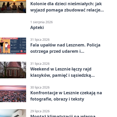
Kolonie dla dzieci nieśmiałych: jak
wyjazd pomaga zbudować relacje z
rówieśnikami
1 sierpnia 2026
Apteki
31 lipca 2026
Fala upałów nad Lesznem. Policja
ostrzega przed udarem i
przegrzaniem
31 lipca 2026
Weekend w Lesznie łączy rajd
klasyków, pamięć i sąsiedzką
zabawę
30 lipca 2026
Konfrontacje w Lesznie czekają na
fotografie, obrazy i teksty
29 lipca 2026
Montaż klimatyzacji na własną