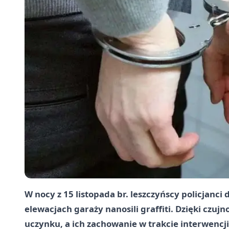
W nocy z 15 listopada br. leszczyńscy policjanc
elewacjach garaży nanosili graffiti. Dzięki czuj
uczynku, a ich zachowanie w trakcie interwencji