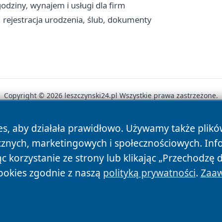
odziny, wynajem i usługi dla firm
, rejestracja urodzenia, ślub, dokumenty
Copyright © 2026 leszczynski24.pl Wszystkie prawa zastrzeżone.
es, aby działała prawidłowo. Używamy także plik
News
Autorzy
Polityka Prywatności
Polityka Cookie
cznych, marketingowych i społecznościowych. Inf
 korzystanie ze strony lub klikając „Przechodzę 
ookies zgodnie z naszą
polityką prywatności
.
Zaaw