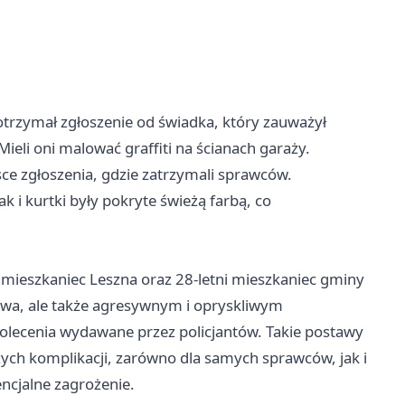
 otrzymał zgłoszenie od świadka, który zauważył
eli oni malować graffiti na ścianach garaży.
jsce zgłoszenia, gdzie zatrzymali sprawców.
 i kurtki były pokryte świeżą farbą, co
i mieszkaniec Leszna oraz 28-letni mieszkaniec gminy
stwa, ale także agresywnym i opryskliwym
olecenia wydawane przez policjantów. Takie postawy
ch komplikacji, zarówno dla samych sprawców, jak i
ncjalne zagrożenie.