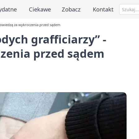
ydatne
Ciekawe
Zobacz
Kontakt
dpowiedzą za wykroczenia przed sądem
dych grafficiarzy” -
zenia przed sądem