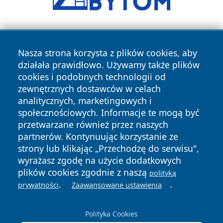
Nasza strona korzysta z plików cookies, aby
działała prawidłowo. Używamy także plików
cookies i podobnych technologii od
zewnętrznych dostawców w celach
Copyright © 2026 leszczynski24.pl Wszystkie prawa
analitycznych, marketingowych i
zastrzeżone.
społecznościowych. Informacje te mogą być
przetwarzane również przez naszych
partnerów. Kontynuując korzystanie ze
Polityka
Polityka
News
Autorzy
strony lub klikając „Przechodzę do serwisu",
Prywatności
Cookies
wyrażasz zgodę na użycie dodatkowych
plików cookies zgodnie z naszą
polityką
.
.
prywatności
Zaawansowane ustawienia
Polityka Cookies