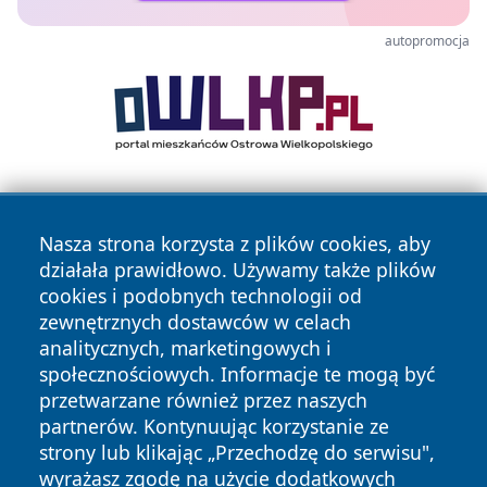
autopromocja
Nasza strona korzysta z plików cookies, aby
działała prawidłowo. Używamy także plików
cookies i podobnych technologii od
zewnętrznych dostawców w celach
Copyright © 2026 leszczynski24.pl Wszystkie prawa
analitycznych, marketingowych i
zastrzeżone.
społecznościowych. Informacje te mogą być
przetwarzane również przez naszych
partnerów. Kontynuując korzystanie ze
Polityka
Polityka
News
Autorzy
strony lub klikając „Przechodzę do serwisu",
Prywatności
Cookies
wyrażasz zgodę na użycie dodatkowych