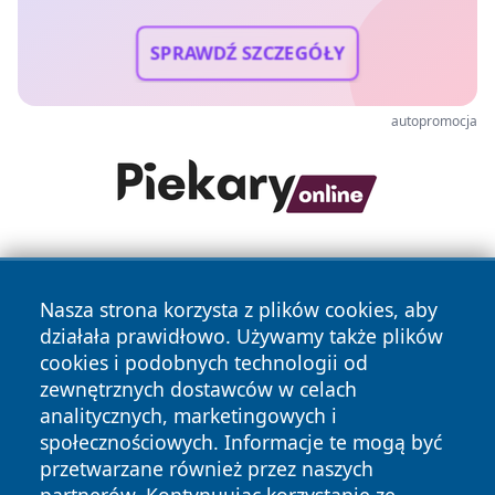
SPRAWDŹ SZCZEGÓŁY
autopromocja
Nasza strona korzysta z plików cookies, aby
działała prawidłowo. Używamy także plików
cookies i podobnych technologii od
zewnętrznych dostawców w celach
Copyright © 2026 leszczynski24.pl Wszystkie prawa
analitycznych, marketingowych i
zastrzeżone.
społecznościowych. Informacje te mogą być
przetwarzane również przez naszych