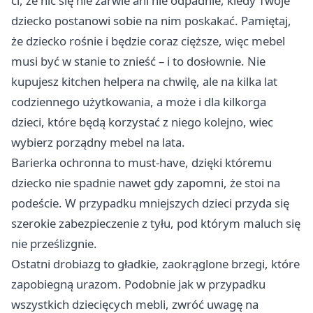
ci, że nic się nie zarwie ani nie odpadnie, kiedy Twoje
dziecko postanowi sobie na nim poskakać. Pamiętaj,
że dziecko rośnie i będzie coraz cięższe, więc mebel
musi być w stanie to znieść – i to dosłownie. Nie
kupujesz kitchen helpera na chwilę, ale na kilka lat
codziennego użytkowania, a może i dla kilkorga
dzieci, które będą korzystać z niego kolejno, wiec
wybierz porządny mebel na lata.
Barierka ochronna to must-have, dzięki któremu
dziecko nie spadnie nawet gdy zapomni, że stoi na
podeście. W przypadku mniejszych dzieci przyda się
szerokie zabezpieczenie z tyłu, pod którym maluch się
nie prześlizgnie.
Ostatni drobiazg to gładkie, zaokrąglone brzegi, które
zapobiegną urazom. Podobnie jak w przypadku
wszystkich dziecięcych mebli, zwróć uwagę na