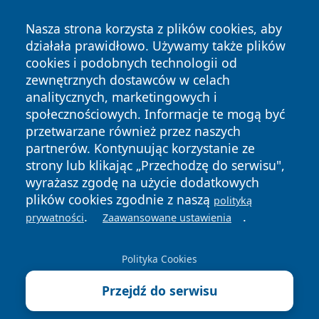
Nasza strona korzysta z plików cookies, aby
działała prawidłowo. Używamy także plików
cookies i podobnych technologii od
zewnętrznych dostawców w celach
analitycznych, marketingowych i
Copyright © 2026 leszczynski24.pl Wszystkie prawa
społecznościowych. Informacje te mogą być
zastrzeżone.
przetwarzane również przez naszych
partnerów. Kontynuując korzystanie ze
strony lub klikając „Przechodzę do serwisu",
Polityka
Polityka
News
Autorzy
wyrażasz zgodę na użycie dodatkowych
Prywatności
Cookies
plików cookies zgodnie z naszą
polityką
.
.
prywatności
Zaawansowane ustawienia
Polityka Cookies
Przejdź do serwisu