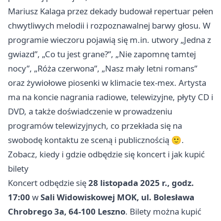
Mariusz Kalaga przez dekady budował repertuar pełen
chwytliwych melodii i rozpoznawalnej barwy głosu. W
programie wieczoru pojawią się m.in. utwory „Jedna z
gwiazd”, „Co tu jest grane?”, „Nie zapomnę tamtej
nocy”, „Róża czerwona”, „Nasz mały letni romans”
oraz żywiołowe piosenki w klimacie tex‑mex. Artysta
ma na koncie nagrania radiowe, telewizyjne, płyty CD i
DVD, a także doświadczenie w prowadzeniu
programów telewizyjnych, co przekłada się na
swobodę kontaktu ze sceną i publicznością 🙂.
Zobacz, kiedy i gdzie odbędzie się koncert i jak kupić
bilety
Koncert odbędzie się
28 listopada 2025 r., godz.
17:00
w
Sali Widowiskowej MOK, ul. Bolesława
Chrobrego 3a, 64-100 Leszno
. Bilety można kupić