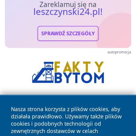
Zareklamuj się na
leszczynski24.pl!
SPRAWDŹ SZCZEGÓŁY
autopromocja
Nasza strona korzysta z plików cookies, aby
działała prawidłowo. Używamy także plików
cookies i podobnych technologii od
zewnętrznych dostawców w celach
Copyright © 2026 leszczynski24.pl Wszystkie prawa