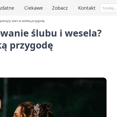
ydatne
Ciekawe
Zobacz
Kontakt
Spokojny start w wielką przygodę
wanie ślubu i wesela?
ką przygodę