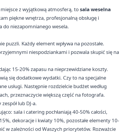
e miejsce z wyjątkową atmosferą, to
sala weselna
am piękne wnętrza, profesjonalną obsługę i
ba do niezapomnianego wesela.
e puzzli. Każdy element wpływa na pozostałe.
przyjemnymi niespodziankami i pozwala skupić się na
odając 15-20% zapasu na nieprzewidziane koszty.
ią się dodatkowe wydatki. Czy to na specjalne
ne usługi. Następnie rozdzielcie budżet według
ach, przeznaczycie większą część na fotografa.
zespół lub DJ-a.
co: sala i catering pochłaniają 40-50% całości,
-15%, dekoracje i kwiaty 10%, pozostałe elementy 10-
nić w zależności od Waszych priorytetów. Rozważcie