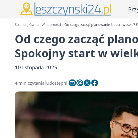
Prz
Strona główna
Wiadomości
Od czego zacząć planowanie ślubu i wesela? 
Od czego zacząć plano
Spokojny start w wiel
10 listopada 2025
4 min czytania
Udostępnij