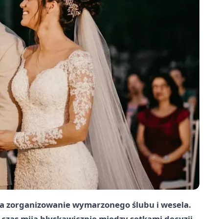
na zorganizowanie wymarzonego ślubu i wesela.
 czas mija błyskawicznie między setkami decyzji,