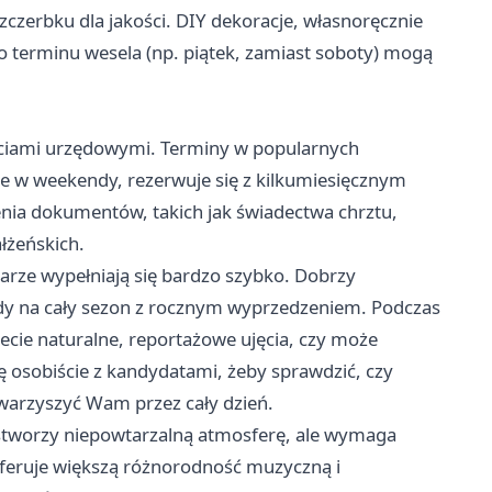
zczerbku dla jakości. DIY dekoracje, własnoręcznie
 terminu wesela (np. piątek, zamiast soboty) mogą
ościami urzędowymi. Terminy w popularnych
ie w weekendy, rezerwuje się z kilkumiesięcznym
enia dokumentów, takich jak świadectwa chrztu,
łżeńskich.
darze wypełniają się bardzo szybko. Dobrzy
dy na cały sezon z rocznym wyprzedzeniem. Podczas
ecie naturalne, reportażowe ujęcia, czy może
ę osobiście z kandydatami, żeby sprawdzić, czy
towarzyszyć Wam przez cały dzień.
stworzy niepowtarzalną atmosferę, ale wymaga
 oferuje większą różnorodność muzyczną i