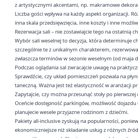
z artystycznymi akcentami, np. makramowe dekorac
Liczba gości wpływa na każdy aspekt organizacji. R
inna skala przedsięwzięcia, inne koszty i inne możliw
Rezerwacja sali – nie zostawiajcie tego na ostatnią ch
Wybór sali weselnej to decyzja, która determinuje c
szczególnie te z unikalnym charakterem, rezerwow
zwłaszcza terminów w sezonie weselnym (od maja d
Podczas oglądania sal zwracajcie uwagę na praktycz
Sprawdźcie, czy układ pomieszczeń pozwala na płynn
taneczną. Ważna jest też elastyczność w aranżacji pr
Zapytajcie, czy można przesunąć stoły po pierwszej 
Oceńcie dostępność parkingów, możliwość dojazdu dla 
planujecie wesele przyjazne rodzinom z dziećmi.
Pakiety all-inclusive zyskują na popularności, poniew
ekonomiczniejsze niż składanie usług z różnych źród