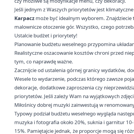
czy możliwe są modyfikacje menu, czy dekoracji.
Jeśli jednym z Waszych priorytetów jest klimatyczn
Karpacz
może być idealnym wyborem. Znajdziecie t
malownicze otoczenie gór. Wszystko, czego potrze
Ustalcie budżet i priorytety!
Planowanie budżetu weselnego przypomina układani
Realistyczne oszacowanie kosztów chroni przed nie
tym, co naprawdę ważne.
Zacznijcie od ustalenia górnej granicy wydatków, d
Wesele to wydarzenie, podczas którego zawsze pojaw
dekoracje, dodatkowe zaproszenia czy nieprzewidzia
priorytetów. Jeśli zależy Wam na wyjątkowych zdjęci
Miłośnicy dobrej muzyki zainwestują w renomowany 
Typowy podział budżetu weselnego wygląda następują
muzyka i fotografia około 20%, suknia i garnitur 10
15%. Pamiętajcie jednak, że proporcje mogą się róż