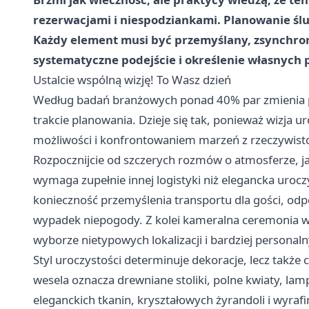
rezerwacjami i niespodziankami. Planowanie ślu
Każdy element musi być przemyślany, zsynchro
systematyczne podejście i określenie własnych 
Ustalcie wspólną wizję! To Wasz dzień
Według badań branżowych ponad 40% par zmienia p
trakcie planowania. Dzieje się tak, ponieważ wizja
możliwości i konfrontowaniem marzeń z rzeczywisto
Rozpocznijcie od szczerych rozmów o atmosferze, ja
wymaga zupełnie innej logistyki niż elegancka uro
konieczność przemyślenia transportu dla gości, odp
wypadek niepogody. Z kolei kameralna ceremonia w
wyborze nietypowych lokalizacji i bardziej personal
Styl uroczystości determinuje dekoracje, lecz także
wesela oznacza drewniane stoliki, polne kwiaty, la
eleganckich tkanin, kryształowych żyrandoli i wyra