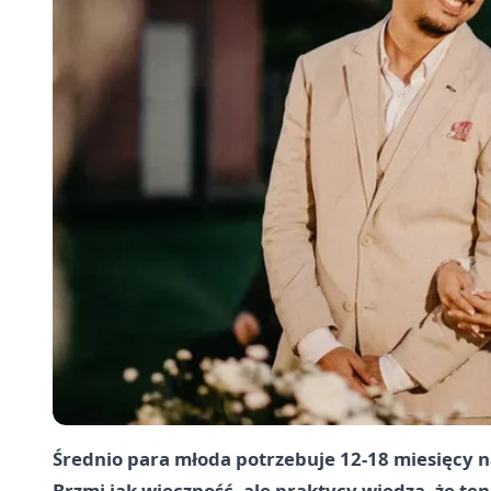
Średnio para młoda potrzebuje 12-18 miesięcy 
Brzmi jak wieczność, ale praktycy wiedzą, że ten