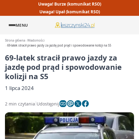
Uwaga! Burze (komunikat RSO)
Uwaga! Upał (komunikat RSO)
MENU
Strona główna
Wiadomości
69-latek stracił prawo jazdy za jazdę pod prąd i spowodowanie kolizji na S5
69-latek stracił prawo jazdy za
jazdę pod prąd i spowodowanie
kolizji na S5
1 lipca 2024
2 min czytania
Udostępnij