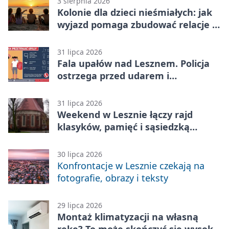
3 sierpnia 2026
Kolonie dla dzieci nieśmiałych: jak
wyjazd pomaga zbudować relacje z
rówieśnikami
31 lipca 2026
Fala upałów nad Lesznem. Policja
ostrzega przed udarem i
przegrzaniem
31 lipca 2026
Weekend w Lesznie łączy rajd
klasyków, pamięć i sąsiedzką
zabawę
30 lipca 2026
Konfrontacje w Lesznie czekają na
fotografie, obrazy i teksty
29 lipca 2026
Montaż klimatyzacji na własną
rękę? To może skończyć się wysoką