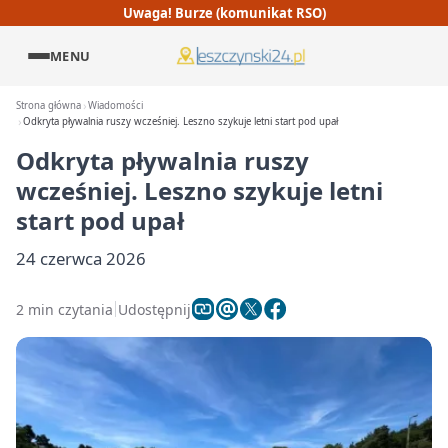
Uwaga! Burze (komunikat RSO)
MENU
Strona główna
Wiadomości
Odkryta pływalnia ruszy wcześniej. Leszno szykuje letni start pod upał
Odkryta pływalnia ruszy
wcześniej. Leszno szykuje letni
start pod upał
24 czerwca 2026
2 min czytania
Udostępnij