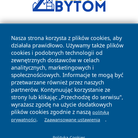
Nasza strona korzysta z plików cookies, aby
działała prawidłowo. Używamy także plików
cookies i podobnych technologii od
zewnętrznych dostawców w celach
Copyright © 2026 leszczynski24.pl Wszystkie prawa
analitycznych, marketingowych i
zastrzeżone.
społecznościowych. Informacje te mogą być
przetwarzane również przez naszych
partnerów. Kontynuując korzystanie ze
Polityka
Polityka
News
Autorzy
strony lub klikając „Przechodzę do serwisu",
Prywatności
Cookies
wyrażasz zgodę na użycie dodatkowych
plików cookies zgodnie z naszą
polityką
.
.
prywatności
Zaawansowane ustawienia
Polityka Cookies